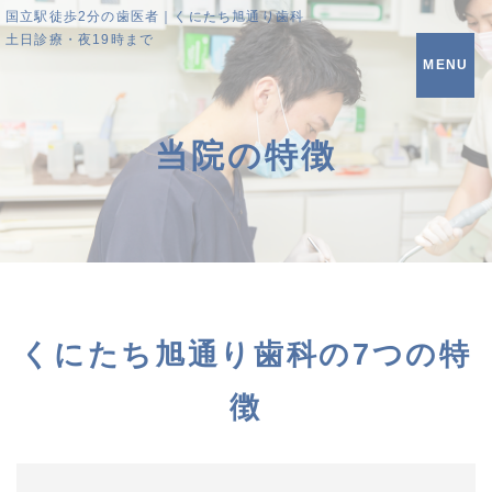
国立駅徒歩2分の歯医者｜くにたち旭通り歯科
土日診療・夜19時まで
MENU
当院の特徴
くにたち旭通り歯科の7つの特
徴