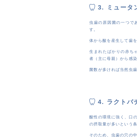
3. ミュー
虫歯の原因菌の一つで
す。
体から酸を産生して歯
生まれたばかりの赤ちゃ
者（主に母親）から感
菌数が多ければ当然虫
4. ラクト
酸性の環境に強く、口
の摂取量が多いという
そのため、虫歯の穴の