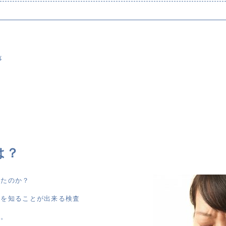
事
は？
ったのか？
クを知ることが出来る検査
す。