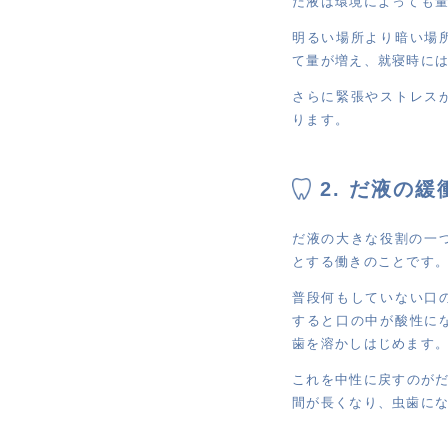
だ液は環境によっても
明るい場所より暗い場
て量が増え、就寝時に
さらに緊張やストレス
ります。
2. だ液の緩
だ液の大きな役割の一
とする働きのことです
普段何もしていない口
すると口の中が酸性に
歯を溶かしはじめます
これを中性に戻すのが
間が長くなり、虫歯に