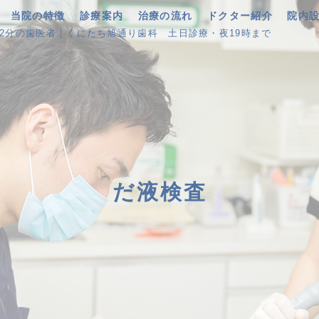
当院の特徴
診療案内
治療の流れ
ドクター紹介
院内
歩2分の歯医者｜くにたち旭通り歯科
土日診療・夜19時まで
だ液検査