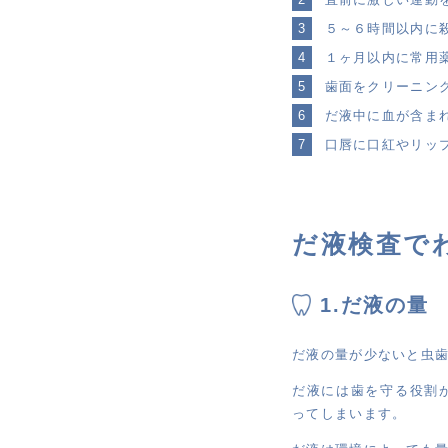
５～６時間以内に
１ヶ月以内に常用
歯面をクリーニン
だ液中に血が含ま
口唇に口紅やリッ
だ液検査で
1.だ液の量
だ液の量が少ないと虫
だ液には歯を守る役割
ってしまいます。