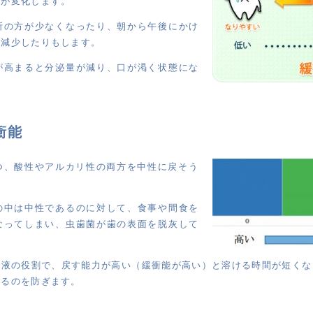
量が変化します。
所の方が少なくなったり、朝から午後にかけ
は減少したりもします。
が高まると分泌量が減り、口が渇く状態にな
衝能
つ、酸性やアルカリ性の両方を中性に戻そう
。
の中は中性であるのに対して、食事や間食を
なってしまい、虫歯菌が歯の表面を脱灰して
。
だ液の役割で、戻す能力が高い（緩衝能が高い）と溶ける時間が短くな
なるのを防ぎます。