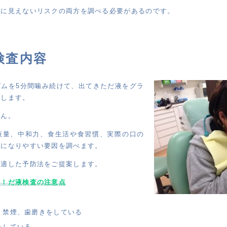
目に見えないリスクの両方を調べる必要があるのです。
検査内容
ガムを5分間噛み続けて、出てきただ液をグラ
取します。
せん。
液量、中和力、食生活や食習慣、実際の口の
歯になりやすい要因を調べます。
に適した予防法をご提案します。
い！だ液検査の注意点
、禁煙、歯磨きをしている
をしている