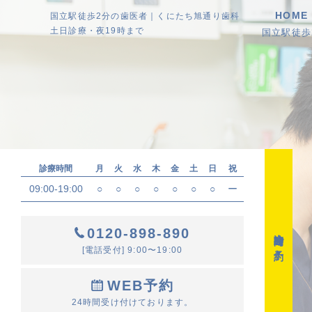
HOME
国立駅徒歩2分の歯医者｜くにたち旭通り歯科
土日診療・夜19時まで
国立駅徒
診療時間
月
火
水
木
金
土
日
祝
09:00-19:00
○
○
○
○
○
○
○
ー
0120-898-890
診療時間・ご予約
[電話受付] 9:00〜19:00
WEB予約
24時間受け付けております。