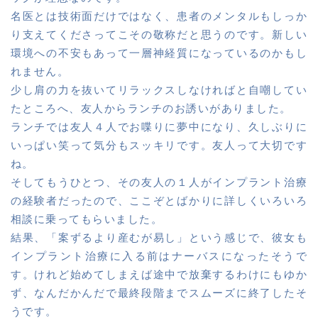
名医とは技術面だけではなく、患者のメンタルもしっか
り支えてくださってこその敬称だと思うのです。新しい
環境への不安もあって一層神経質になっているのかもし
れません。
少し肩の力を抜いてリラックスしなければと自嘲してい
たところへ、友人からランチのお誘いがありました。
ランチでは友人４人でお喋りに夢中になり、久しぶりに
いっぱい笑って気分もスッキリです。友人って大切です
ね。
そしてもうひとつ、その友人の１人がインプラント治療
の経験者だったので、ここぞとばかりに詳しくいろいろ
相談に乗ってもらいました。
結果、「案ずるより産むが易し」という感じで、彼女も
インプラント治療に入る前はナーバスになったそうで
す。けれど始めてしまえば途中で放棄するわけにもゆか
ず、なんだかんだで最終段階までスムーズに終了したそ
うです。