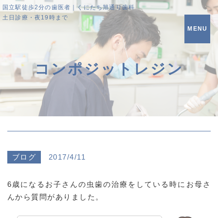
国立駅徒歩2分の歯医者｜くにたち旭通り歯科
土日診療・夜19時まで
MENU
コンポジットレジン
ブログ
2017/4/11
6歳になるお子さんの虫歯の治療をしている時にお母さ
んから質問がありました。