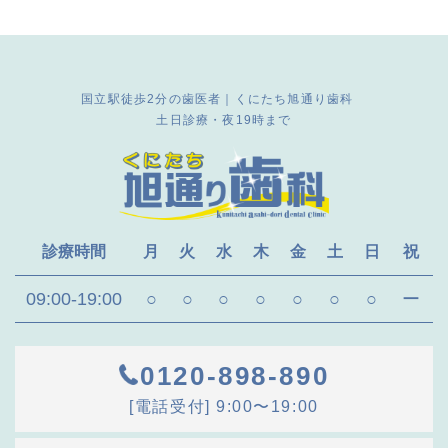
国立駅徒歩2分の歯医者｜くにたち旭通り歯科
土日診療・夜19時まで
診療時間
月
火
水
木
金
土
日
祝
09:00-19:00
○
○
○
○
○
○
○
ー
0120-898-890
[電話受付] 9:00〜19:00