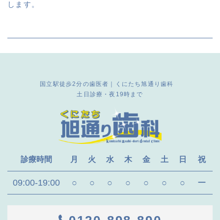
します。
国立駅徒歩2分の歯医者｜くにたち旭通り歯科
土日診療・夜19時まで
診療時間
月
火
水
木
金
土
日
祝
09:00-19:00
○
○
○
○
○
○
○
ー