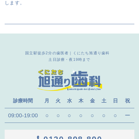
します。
国立駅徒歩2分の歯医者｜くにたち旭通り歯科
土日診療・夜19時まで
診療時間
月
火
水
木
金
土
日
祝
09:00-19:00
○
○
○
○
○
○
○
ー