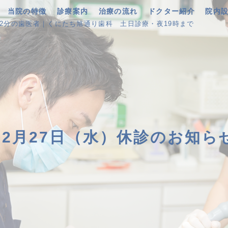
当院の特徴
診療案内
治療の流れ
ドクター紹介
院内
歩2分の歯医者｜くにたち旭通り歯科
土日診療・夜19時まで
12月27日（水）休診のお知ら