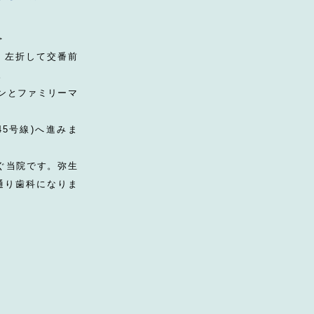
＞
て、左折して交番前
。
ソンとファミリーマ
45号線)へ進みま
すぐ当院です。弥生
通り歯科になりま