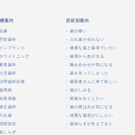
療案内
症状別案内
虫歯
歯が痛い
予防歯科
入れ歯が合わない
インプラント
健康な歯と歯茎でいたい
ホワイトニング
歯茎から血が出る
審美歯科
噛み合わせが気になる
小児歯科
歯を失ってしまった
訪問歯科診療
歯医者さんに来て欲しい
歯周病
歯がしみる
知覚過敏
銀歯を白くしたい
矯正歯科
歯の黄ばみが気になる
入れ歯
綺麗な歯並びにしたい
顎関節症
親知らずが生えてきた
親しらず