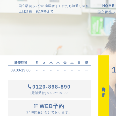
HOME
国立駅徒歩2分の歯医者｜くにたち旭通り歯科
土日診療・夜19時まで
国立駅徒
診療時間
月
火
水
木
金
土
日
祝
09:00-19:00
○
○
○
○
○
○
○
ー
0120-898-890
診療時間・ご予約
[電話受付] 9:00〜19:00
WEB予約
24時間受け付けております。