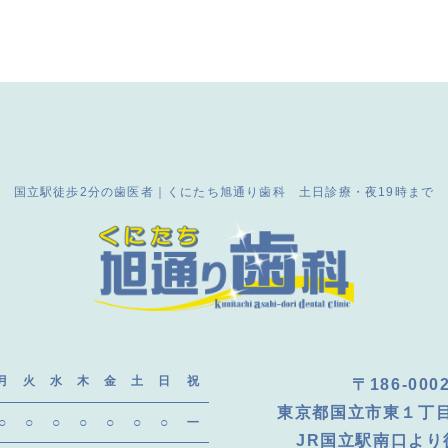
国立駅徒歩2分の歯医者｜くにたち旭通り歯科
土日診療・夜19時まで
月
火
水
木
金
土
日
祝
〒186-000
東京都国立市東１丁目
○
○
○
○
○
○
○
ー
JR国立駅南口より