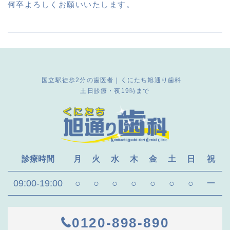
何卒よろしくお願いいたします。
国立駅徒歩2分の歯医者｜くにたち旭通り歯科
土日診療・夜19時まで
診療時間
月
火
水
木
金
土
日
祝
09:00-19:00
○
○
○
○
○
○
○
ー
0120-898-890