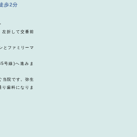
徒歩2分
＞
て、左折して交番前
。
ソンとファミリーマ
45号線)へ進みま
すぐ当院です。弥生
通り歯科になりま