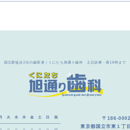
国立駅徒歩2分の歯医者｜くにたち旭通り歯科
土日診療・夜19時まで
月
火
水
木
金
土
日
祝
〒186-000
東京都国立市東１丁目
○
○
○
○
○
○
○
ー