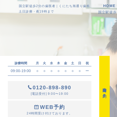
HOME
国立駅徒歩2分の歯医者｜くにたち旭通り歯科
土日診療・夜19時まで
国立駅徒
診療時間
月
火
水
木
金
土
日
祝
09:00-19:00
○
○
○
○
○
○
○
ー
0120-898-890
診療時間・ご予約
[電話受付] 9:00〜19:00
WEB予約
24時間受け付けております。