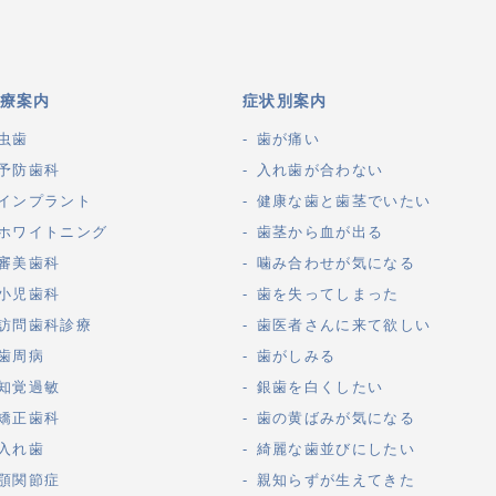
療案内
症状別案内
虫歯
歯が痛い
予防歯科
入れ歯が合わない
インプラント
健康な歯と歯茎でいたい
ホワイトニング
歯茎から血が出る
審美歯科
噛み合わせが気になる
小児歯科
歯を失ってしまった
訪問歯科診療
歯医者さんに来て欲しい
歯周病
歯がしみる
知覚過敏
銀歯を白くしたい
矯正歯科
歯の黄ばみが気になる
入れ歯
綺麗な歯並びにしたい
顎関節症
親知らずが生えてきた