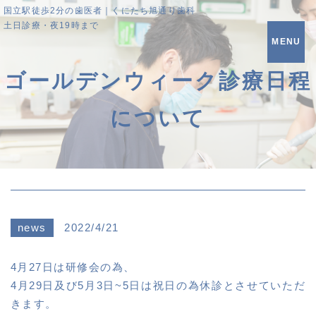
国立駅徒歩2分の歯医者｜くにたち旭通り歯科
土日診療・夜19時まで
MENU
ゴールデンウィーク診療日程
について
news
2022/4/21
4月27日は研修会の為、
4月29日及び5月3日~5日は祝日の為休診とさせていただ
きます。