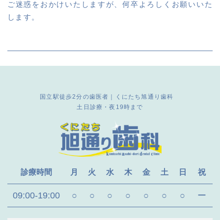
ご迷惑をおかけいたしますが、何卒よろしくお願いいた
します。
国立駅徒歩2分の歯医者｜くにたち旭通り歯科
土日診療・夜19時まで
診療時間
月
火
水
木
金
土
日
祝
09:00-19:00
○
○
○
○
○
○
○
ー